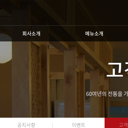
회사소개
메뉴소개
공지사항
이벤트
고객